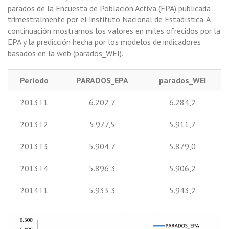
parados de la Encuesta de Población Activa (EPA) publicada
trimestralmente por el Instituto Nacional de Estadística. A
continuación mostramos los valores en miles ofrecidos por la
EPA y la predicción hecha por los modelos de indicadores
basados en la web (parados_WEI).
Período
PARADOS_EPA
parados_WEI
2013T1
6.202,7
6.284,2
2013T2
5.977,5
5.911,7
2013T3
5.904,7
5.879,0
2013T4
5.896,3
5.906,2
2014T1
5.933,3
5.943,2