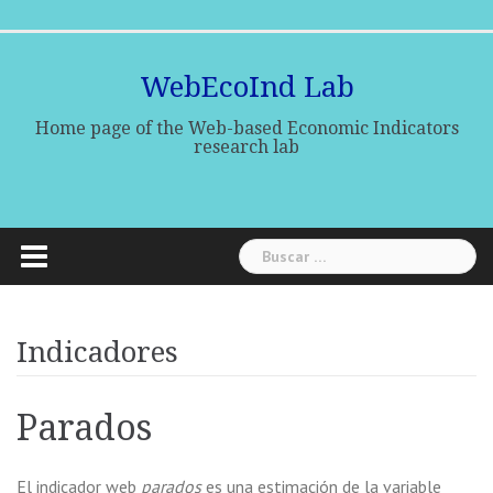
Skip
Inicio
Investigadores
Líneas
Indicadores
Publicaciones
Centro
to
de
de
trabajo
medios
content
WebEcoInd Lab
Home page of the Web-based Economic Indicators
research lab
Buscar:
Indicadores
Parados
El indicador web
parados
es una estimación de la variable